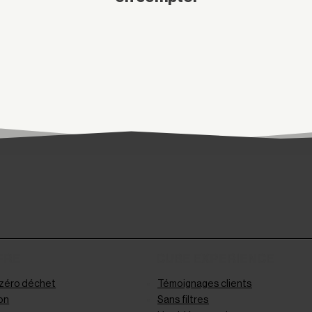
FRE
CUBE EXPERIENCE
 zéro déchet
Témoignages clients
on
Sans filtres