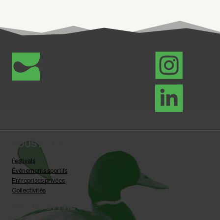
VOUS ÊTES
Festivals
Évènements sportifs
Entreprises privées
Collectivités
NOTRE OFFRE