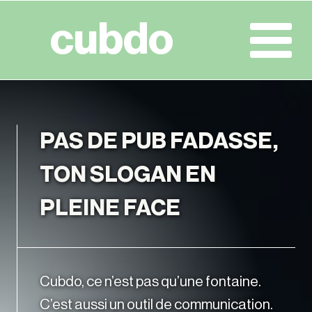
Aller
cubdo
au
contenu
PAS DE PUB FADASSE,
TON SLOGAN EN
PLEINE FACE
Cubdo, ce n’est pas qu’une fontaine.
C’est aussi un outil de communication.